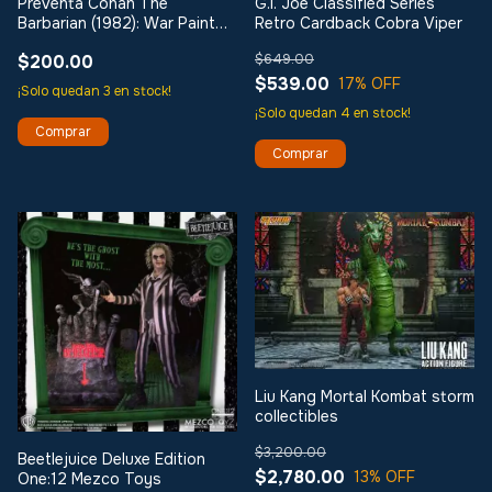
Preventa Conan The
G.I. Joe Classified Series
Barbarian (1982): War Paint
Retro Cardback Cobra Viper
Edition One:12 Mezco
$200.00
$649.00
$539.00
17
% OFF
¡Solo quedan
3
en stock!
¡Solo quedan
4
en stock!
Liu Kang Mortal Kombat storm
collectibles
$3,200.00
Beetlejuice Deluxe Edition
$2,780.00
13
% OFF
One:12 Mezco Toys