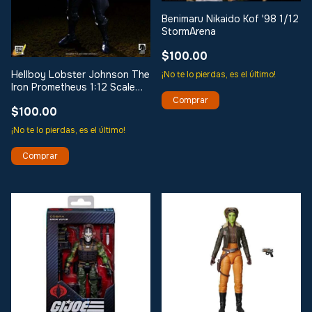
Benimaru Nikaido Kof '98 1/12
StormArena
$100.00
Hellboy Lobster Johnson The
¡No te lo pierdas, es el último!
Iron Prometheus 1:12 Scale
Wave 1
$100.00
¡No te lo pierdas, es el último!