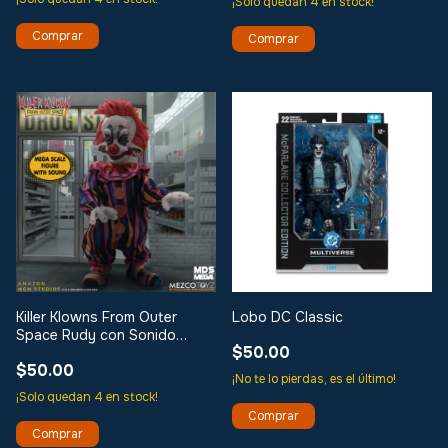
¡Solo quedan
4
en stock!
Lobo DC Classic
Killer Klowns From Outer
Space Rudy con Sonido
$50.00
Mezco 15-Inch Doll
$50.00
¡No te lo pierdas, es el último!
¡Solo quedan
4
en stock!