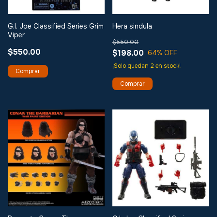
G.I. Joe Classified Series Grim
Hera sindula
Viper
$550.00
$550.00
$198.00
64
% OFF
¡Solo quedan
2
en stock!