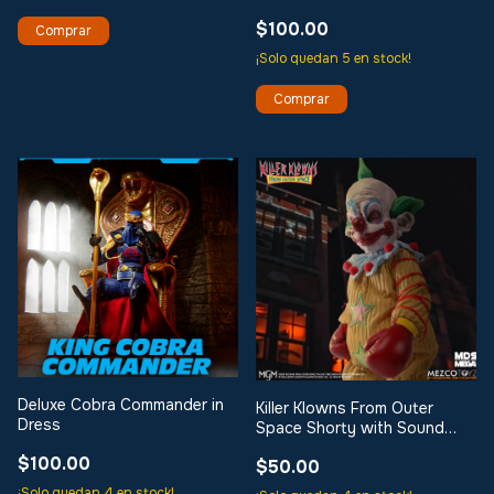
UNION
$100.00
¡Solo quedan
5
en stock!
Deluxe Cobra Commander in
Killer Klowns From Outer
Dress
Space Shorty with Sound
Mezco Designer
$100.00
$50.00
¡Solo quedan
4
en stock!