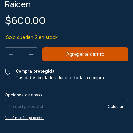
Raiden
$600.00
¡Solo quedan
2
en stock!
Compra protegida
Tus datos cuidados durante toda la compra.
Entregas para el CP:
Cambiar CP
Opciones de envío
Calcular
No sé mi código postal