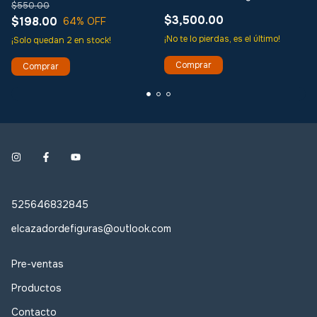
$550.00
$3,500.00
$198.00
64
% OFF
¡No te lo pierdas, es el último!
¡Solo quedan
2
en stock!
525646832845
elcazadordefiguras@outlook.com
Pre-ventas
Productos
Contacto