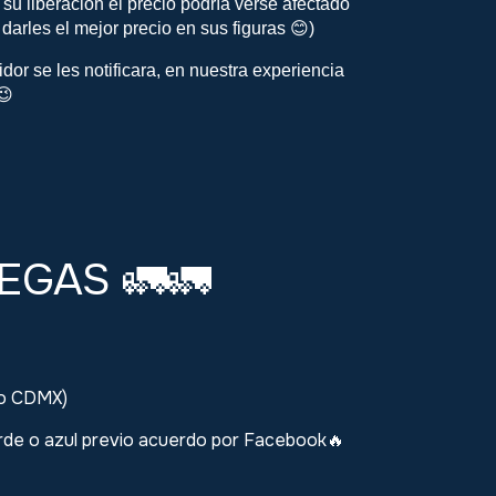
u liberación el precio podría verse afectado
arles el mejor precio en sus figuras 😊)
dor se les notificara, en nuestra experiencia
😉
REGAS
🚛🚛
go CDMX)
erde o azul previo acuerdo por Facebook
🔥