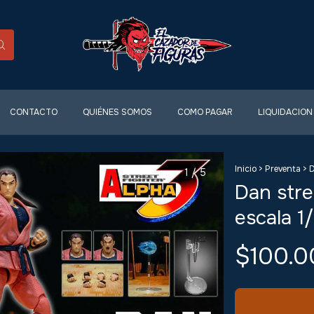
CONTACTO
QUIÉNES SOMOS
COMO PAGAR
LIQUIDACION
Inicio
>
Preventa
>
D
1
/
5
Dan stre
escala 1/
$100.0