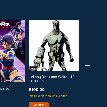
Hellboy Black and White 1:12
EXCLUSIVO
guarts
$100.00
Goro Daimon S
¡No te lo pierdas, es el último!
Kof'98 escala 1