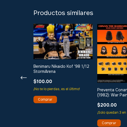
Productos similares
Benimaru Nikaido Kof '98 1/12
StormArena
$100.00
¡No te lo pierdas, es el último!
Preventa Conan
(1982): War Pain
One:12 Mezco
$200.00
 Edition God of
¡Solo quedan
3
en 