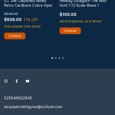
G.I. Joe Classified Series
Hellboy Gruagach The Wild
Retro Cardback Cobra Viper
Hunt 1:12 Scale Wave 1
$649.00
$100.00
$539.00
17
% OFF
¡No te lo pierdas, es el último!
¡Solo quedan
4
en stock!
525646832845
elcazadordefiguras@outlook.com