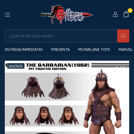
0
ENTREGA INMEDIATA!!
PREVENTA
MCFARLANE TOYS
MARVEL
AGOTADO
1
/
3