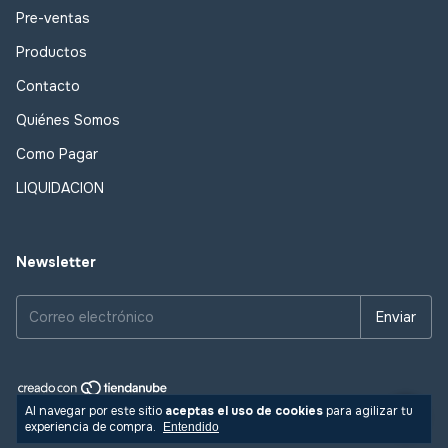
Pre-ventas
Productos
Contacto
Quiénes Somos
Como Pagar
LIQUIDACION
Newsletter
Al navegar por este sitio
aceptas el uso de cookies
para agilizar tu
Copyright cazador de figuras - 2026. Todos los derechos reservados.
experiencia de compra.
Entendido